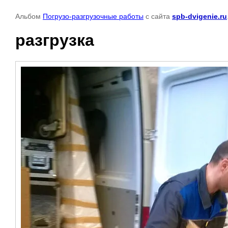
Альбом
Погрузо-разгрузочные работы
с сайта
spb-dvigenie.ru
разгрузка