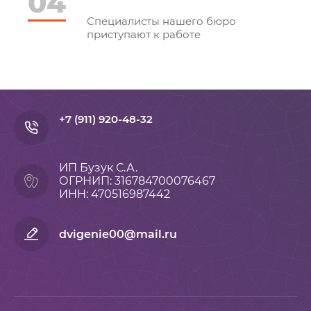
04
Специалисты нашего бюро
приступают к работе
+7 (911) 920-48-32
ИП Бузук С.А.
ОГРНИП: 316784700076467
ИНН: 470516987442
dvigenie00@mail.ru