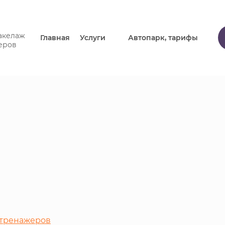
такелаж
.
Главная
Услуги
Автопарк, тарифы
еров
 тренажеров